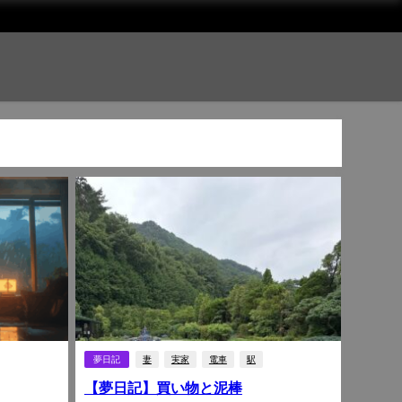
夢日記
妻
実家
電車
駅
【夢日記】買い物と泥棒