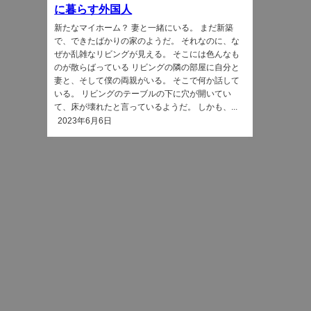
に暮らす外国人
新たなマイホーム？ 妻と一緒にいる。 まだ新築
で、できたばかりの家のようだ。 それなのに、な
ぜか乱雑なリビングが見える。 そこには色んなも
のが散らばっている リビングの隣の部屋に自分と
妻と、そして僕の両親がいる。 そこで何か話して
いる。 リビングのテーブルの下に穴が開いてい
て、床が壊れたと言っているようだ。 しかも、...
2023年6月6日