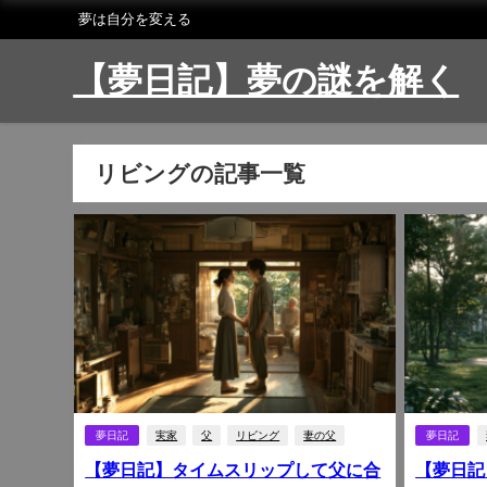
夢は自分を変える
【夢日記】夢の謎を解く
リビングの記事一覧
夢日記
実家
父
リビング
妻の父
夢日記
【夢日記】タイムスリップして父に合
【夢日記