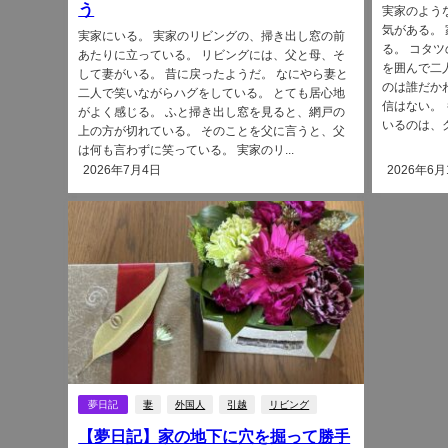
う
実家のよう
気がある。
実家にいる。 実家のリビングの、掃き出し窓の前
る。 コタ
あたりに立っている。 リビングには、父と母、そ
を囲んで二
して妻がいる。 昔に戻ったようだ。 なにやら妻と
のは誰だか
二人で笑いながらハグをしている。 とても居心地
信はない。
がよく感じる。 ふと掃き出し窓を見ると、網戸の
いるのは、ク
上の方が切れている。 そのことを父に言うと、父
は何も言わずに笑っている。 実家のリ...
2026年7月4日
2026年6月
夢日記
妻
外国人
引越
リビング
【夢日記】家の地下に穴を掘って勝手