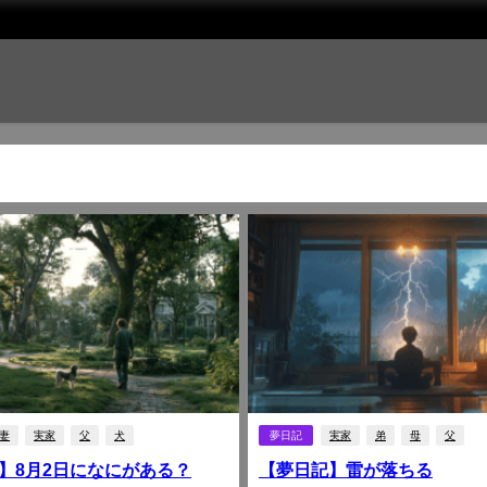
妻
実家
父
犬
夢日記
実家
弟
母
父
】8月2日になにがある？
【夢日記】雷が落ちる