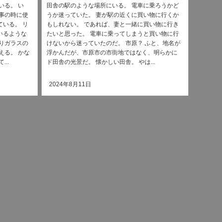
いる。 い
田舎の駅のような場所にいる。 電車に乗ろうかど
事の時に使
うか迷っていた。 妻が駅の近くに買い物に行くか
いる。 リ
もしれない。 であれば、妻と一緒に買い物に行き
いるような
たいと思った。 電車に乗ってしまうと買い物に行
りガラスの
けないから迷っていたのだ。 市原？ ふと、地名が
える。 かな
浮かんだが、市原市の市街地ではなく、明らかに
..
ド田舎の光景だ。 懐かしい田舎。 やは...
2024年8月11日