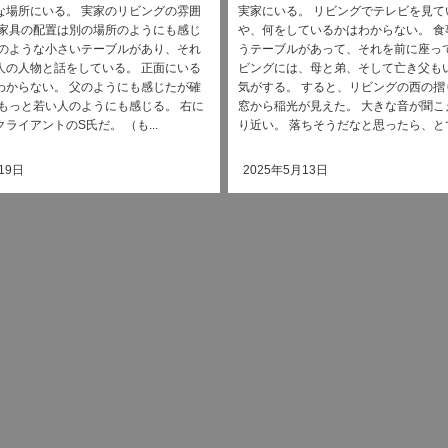
な場所にいる。 実家のリビングの雰囲
実家にいる。 リビングでテレビを見て
 家具の配置は別の場所のようにも感じ
や、何をしているかはわからない。 食
ツのような小さいテーブルがあり、それ
うテーブルがあって、それを前に座って
人の人物と話をしている。 正面にいる
ビングには、母と弟、そして亡き父も
わからない。 父のようにも感じたが確
気がする。 すると、リビングの西の摺
 もっと若い人のようにも感じる。 右に
窓から稲光が見えた。 大きな音が聞こ
ライアントのS氏だ。 （も...
り近い。 落ちそうだなと思ったら、とて.
19日
2025年5月13日