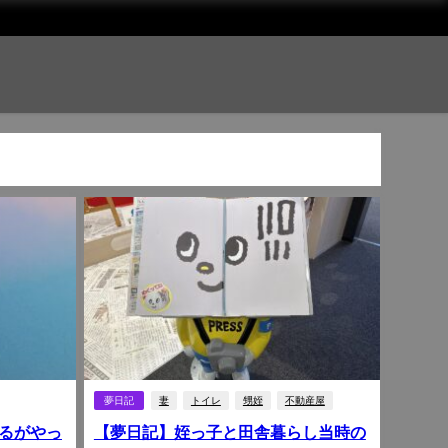
夢日記
妻
トイレ
甥姪
不動産屋
るがやっ
【夢日記】姪っ子と田舎暮らし当時の