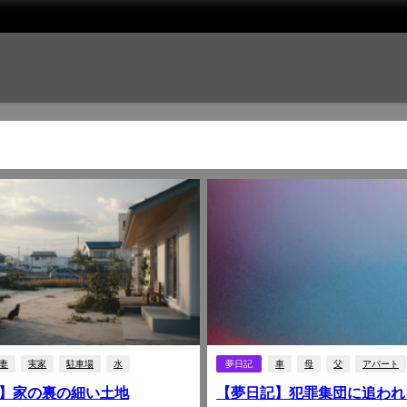
妻
実家
駐車場
水
夢日記
車
母
父
アパート
】家の裏の細い土地
【夢日記】犯罪集団に追われ