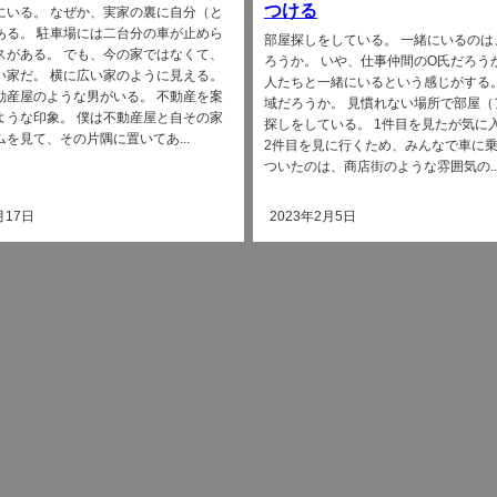
つける
にいる。 なぜか、実家の裏に自分（と
ある。 駐車場には二台分の車が止めら
部屋探しをしている。 一緒にいるのは
スがある。 でも、今の家ではなくて、
ろうか。 いや、仕事仲間のO氏だろう
い家だ。 横に広い家のように見える。
人たちと一緒にいるという感じがする。
動産屋のような男がいる。 不動産を案
域だろうか。 見慣れない場所で部屋（
ような印象。 僕は不動産屋と自その家
探しをしている。 1件目を見たが気に
を見て、その片隅に置いてあ...
2件目を見に行くため、みんなで車に
ついたのは、商店街のような雰囲気の..
月17日
2023年2月5日