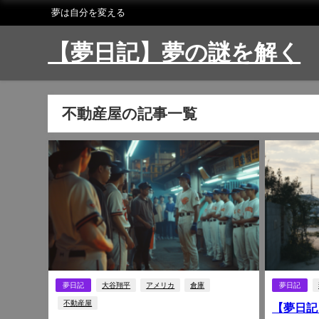
夢は自分を変える
【夢日記】夢の謎を解く
不動産屋の記事一覧
夢日記
大谷翔平
アメリカ
倉庫
夢日記
不動産屋
【夢日記