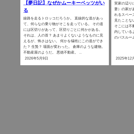
【夢日記】なぜかムーキーベッツがい
実家の辺り
妻）の家が
る
れるスペー
線路を走るトロッコだろうか。 直線的な道があっ
見たことな
て、何らなの乗り物がそこを走っている。 その道
そこには不
には区切りがあって、区切りごとに何かがある。
内している
それは、人の首？ あまりよくないようなものに見
のバスルーム
えるが、怖さはない。 何かを犠牲にこの道ができ
た？ 生贄？ 場面が変わった。 倉庫のような建物。
不動産屋のようだ。 悪徳不動産。 ...
2026年5月9日
2025年12