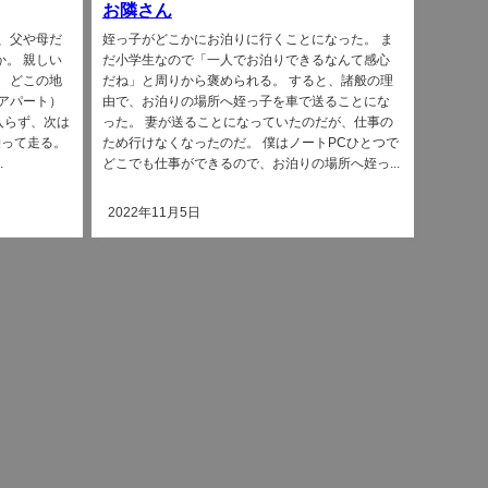
お隣さん
、父や母だ
姪っ子がどこかにお泊りに行くことになった。 ま
か。 親しい
だ小学生なので「一人でお泊りできるなんて感心
 どこの地
だね」と周りから褒められる。 すると、諸般の理
アパート）
由で、お泊りの場所へ姪っ子を車で送ることにな
入らず、次は
った。 妻が送ることになっていたのだが、仕事の
乗って走る。
ため行けなくなったのだ。 僕はノートPCひとつで
.
どこでも仕事ができるので、お泊りの場所へ姪っ...
2022年11月5日