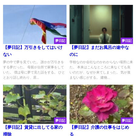
夢日記
夢日記
【夢日記】万引きをしてはいけ
【夢日記】まだお風呂の途中な
ない
のに
夢の中で夢を見ていた。 誰かが万引きを
学校なのか会社なのかわからない場所に来
する夢だった。 母親が台所で家事をして
た。 本来はこんなところに来なくても良
いた。 僕は母に夢で見た話をする。 ひと
いのだが、なぜか来てしまった。 気が進
とおり話し終わり、居...
まない感じがする。 建物...
夢日記
夢日記
【夢日記】賃貸に出してる家の
【夢日記】介護の仕事をはじめ
掃除
る