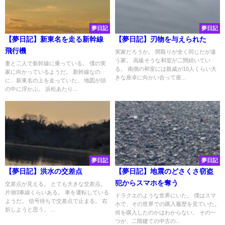
夢日記
夢日記
【夢日記】新東名を走る新幹線
【夢日記】刃物を与えられた
飛行機
実家だろうか。 間取りが全く同じだが違
う家。 高級そうな和室が二間続いてい
妻と二人で新幹線に乗っている。 僕の実
る。 南側の和室には親戚が10人くらい大
家に向かっているようだ。 新幹線なの
きな座卓に向かい合って座...
に、新東名の上を走っていた。 地図が頭
の中に浮かぶ。 浜松あたり...
夢日記
夢日記
【夢日記】洪水の交差点
【夢日記】地震のどさくさ窃盗
犯からスマホを奪う
交差点が見える。 とても大きな交差点。
片側3車線くらいある。 車を運転している
ドラクエのような世界にいた。 僕はスマ
ようだ。 信号待ちで交差点で止まる。 右
ホで、その世界での購入履歴を見ていた。
折しようと思う。 ...
何を購入したのかはわからない。 その一
つが、二階建ての中古の...