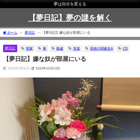
夢は自分を変える
【夢日記】夢の謎を解く
ホーム
夢日記
【夢日記】嫌な奴が部屋にいる
夢日記
実家
車
親戚
音楽
高校の同級生A
CD
【夢日記】嫌な奴が部屋にいる
2022年3月31日
2023年10月13日