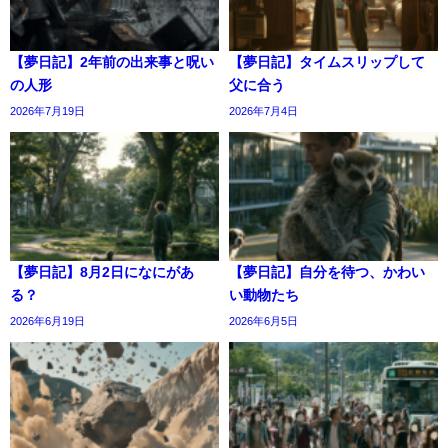
【夢日記】2年前の出来事と呪い
【夢日記】タイムスリップして
の人形
父に合う
2026年7月19日
2026年7月4日
【夢日記】8月2日になにがあ
【夢日記】自分を待つ、かわい
る？
い動物たち
2026年6月19日
2026年6月5日