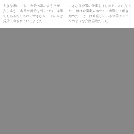
大きな家にいる。 自分の家のようだが、
いきなり介護の仕事をはじめることになっ
少し違う。 和風の部分を残しつつ、洋風
た。 僕は介護老人ホームに出勤して働き
でもあるおしゃれで大きな家。 その家は
始めた。 そこは繁盛している全国チェー
賃貸に出されているようだ...
ンのような介護施設だった...