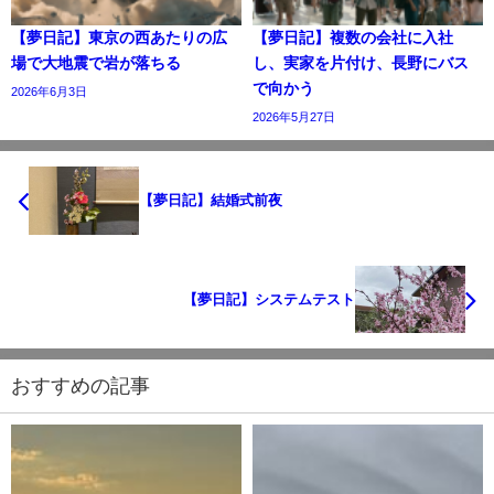
【夢日記】東京の西あたりの広
【夢日記】複数の会社に入社
場で大地震で岩が落ちる
し、実家を片付け、長野にバス
で向かう
2026年6月3日
2026年5月27日
【夢日記】結婚式前夜
【夢日記】システムテスト
おすすめの記事