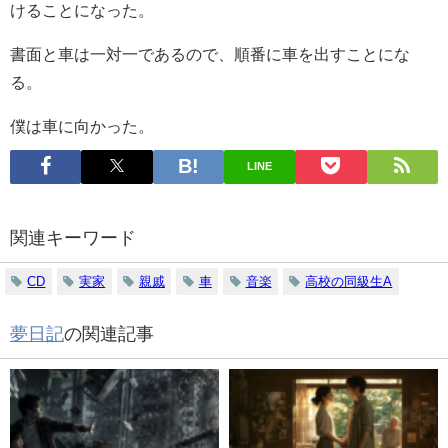
けることになった。
書面と車は一対一であるので、順番に車を出すことにな
る。
僕は車に向かった。
LINE
関連キーワード
CD
実家
親戚
車
音楽
高校の同級生A
夢日記
の関連記事