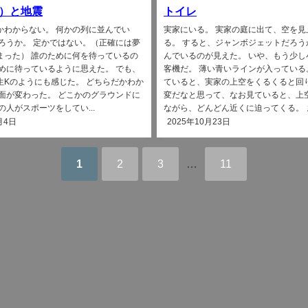
）と地震
トイレ
かわからない。 何かの列に並んでい
実家にいる。 実家の庭に出て、空を見
だろうか。 定かではない。（正確には夢
る。 すると、ジャンボジェットだろう
まった） 誰のために何を待っているの
んでいるのが見えた。 いや、もう少し
ために待っているように思えた。 でも、
客機だ。 薄い青いラインが入っている
生Kのようにも感じた。 どちらだかわか
ていると、実家の上空をくるくると回
場面が変わった。 どこかのグラウンドに
変だなと思って、なお見ていると、上
の人がスポーツをしてい...
ながら、どんどん近くに迫ってくる。 まる
月4日
2025年10月23日
1
2
3
…
11