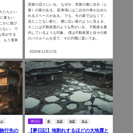
実家の辺りにいる。 なぜか、実家の裏に自分（と
妻）の家がある。 駐車場には二台分の車が止めら
人たちとい
れるスペースがある。 でも、今の家ではなくて、
中に妻もい
見たことない家だ。 横に広い家のように見える。
こかに遊び
そこには不動産屋のような男がいる。 不動産を案
らない。 で
内しているような印象。 僕は不動産屋と自その家
な気がする
のバスルームを見て、その片隅に置いてあ...
。 もう電車
2025年12月17日
マホ
夢日記
妻
地震
地図
焦る
旅行先の
【夢日記】地割れするほどの大地震と