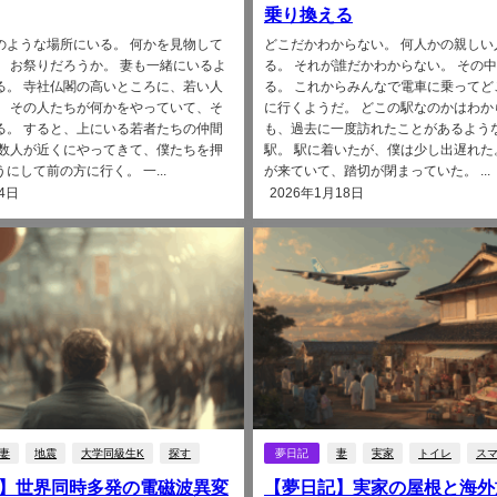
乗り換える
のような場所にいる。 何かを見物して
どこだかわからない。 何人かの親しい
。 お祭りだろうか。 妻も一緒にいるよ
る。 それが誰だかわからない。 その
る。 寺社仏閣の高いところに、若い人
る。 これからみんなで電車に乗ってど
。 その人たちが何かをやっていて、そ
に行くようだ。 どこの駅なのかはわか
る。 すると、上にいる若者たちの仲間
も、過去に一度訪れたことがあるよう
 数人が近くにやってきて、僕たちを押
駅。 駅に着いたが、僕は少し出遅れた
にして前の方に行く。 一...
が来ていて、踏切が閉まっていた。 ...
4日
2026年1月18日
妻
地震
大学同級生K
探す
夢日記
妻
実家
トイレ
ス
】世界同時多発の電磁波異変
【夢日記】実家の屋根と海外