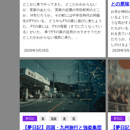
との意味
どこかに車でやってきた。 どこだかわからない
が、実家のあたり。 実家の近隣の市区町村のどこ
お寺か神社
か。 H市だろうか。 その町には中学生時代の同級
いるようだ
生のFYがいる。 どうやらFYの家に遊びに来たよう
うな気がす
だ。 FYの家には、FYの母親（すでに亡くなってい
たちがいる
る）がいた。 車でFYの家の近所のカラオケ？だか
れを見てい
どこだかわからない場所に来た。...
だろうか。
しのけるよう
2026年3月16日
2026年3月
夢日記
妻
実家
車
母
夢日記
【夢日記】四国・九州旅行と強盗集団
【夢日記