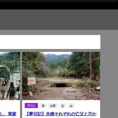
夢日記
妻
仕事
父
山
し、実家
【夢日記】夫婦それぞれの亡父と穴か