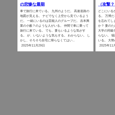
の悲惨な最期
（攻撃？
車で旅行に来ている。 九州のようだ。 高速道路の
どこにいる
地図が見える。 ナビでなく上空から見ているよう
る。 万博
だ。 一緒にいるのは芸能人のグループだ。 吉本興
を忘れてし
業の小藪？のような人がいる。 仲間で車に乗って
か？ 妻の
旅行に来ている。 でも、妻もいるような気がす
大学の同級
る。 が、いないような気もする。 わからない。 し
らない。 
かし、そろそろ自宅に帰らなくてはい...
いる。 大勢
2025年11月29日
2025年11