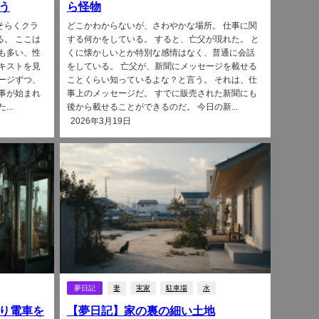
う
ら怪物
そらくクラ
どこかわからないが、さわやかな場所。 仕事に関
る。 ここは
する何かをしている。 すると、亡父が現れた。 と
も多い、性
くに懐かしいとか特別な感情はなく、普通に会話
キストを見
をしている。 亡父が、新聞にメッセージを載せる
ージずつ、
ことくらい知っているよな？と言う。 それは、仕
事が始まれ
事上のメッセージだ。 すでに販売された新聞にも
..
後から載せることができるのだ。 今日の新...
2026年3月19日
夢日記
妻
実家
駐車場
水
り電車を
【夢日記】家の裏の細い土地