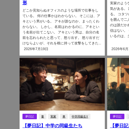
形
実家のよう
気がある。
どこか見知らぬオフィスのような場所で仕事をし
る。 コタ
ている。 何の仕事かはわからない。 そこには、ア
を囲んで二
キという男がいる。 アキが誰なのか、まったくわ
のは誰だか
からない。 しかし、名前はわかるのに、アキとい
信はない。
う名前が出てこない。 アキという男は、自分の名
いるのは、ク
前を忘れられたと思って、怒り出す。 怒り出すだ
けならよいが、それを根に持って攻撃をしてきた...
2026年7月19日
2026年6月
夢日記
妻
実家
車
中学同級生Y
夢日記
【夢日記】中学の同級生たち
【夢日記