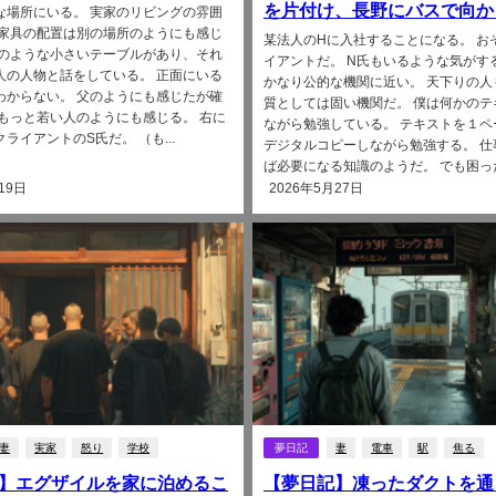
を片付け、長野にバスで向か
な場所にいる。 実家のリビングの雰囲
 家具の配置は別の場所のようにも感じ
某法人のHに入社することになる。 お
ツのような小さいテーブルがあり、それ
イアントだ。 N氏もいるような気がす
人の人物と話をしている。 正面にいる
かなり公的な機関に近い。 天下りの人
わからない。 父のようにも感じたが確
質としては固い機関だ。 僕は何かのテ
 もっと若い人のようにも感じる。 右に
ながら勉強している。 テキストを１ペ
ライアントのS氏だ。 （も...
デジタルコピーしながら勉強する。 仕
ば必要になる知識のようだ。 でも困った.
19日
2026年5月27日
妻
実家
怒り
学校
夢日記
妻
電車
駅
焦る
】エグザイルを家に泊めるこ
【夢日記】凍ったダクトを通