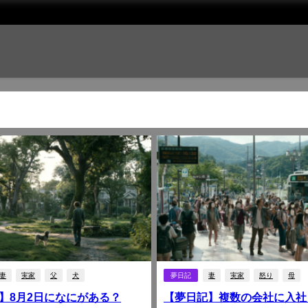
妻
実家
父
犬
夢日記
妻
実家
怒り
母
】8月2日になにがある？
【夢日記】複数の会社に入社