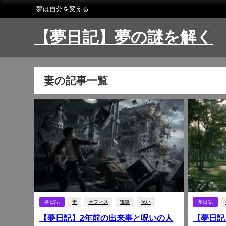
夢は自分を変える
【夢日記】夢の謎を解く
妻の記事一覧
夢日記
妻
オフィス
電車
呪い
夢日記
【夢日記】2年前の出来事と呪いの人
【夢日記