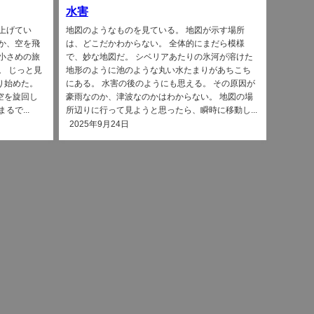
水害
上げてい
地図のようなものを見ている。 地図が示す場所
か、空を飛
は、どこだかわからない。 全体的にまだら模様
小さめの旅
で、妙な地図だ。 シベリアあたりの氷河が溶けた
。 じっと見
地形のように池のような丸い水たまりがあちこち
り始めた。
にある。 水害の後のようにも思える。 その原因が
空を旋回し
豪雨なのか、津波なのかはわからない。 地図の場
で...
所辺りに行って見ようと思ったら、瞬時に移動し...
2025年9月24日