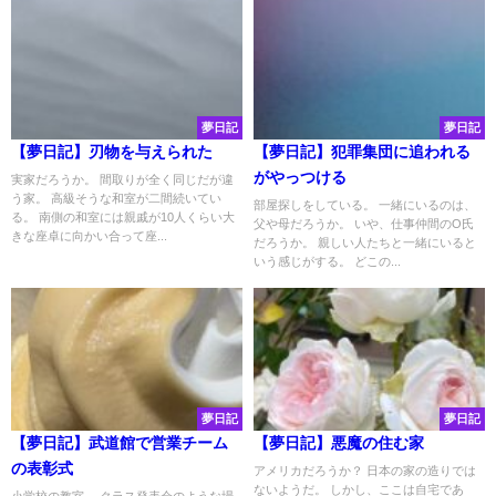
夢日記
夢日記
【夢日記】刃物を与えられた
【夢日記】犯罪集団に追われる
がやっつける
実家だろうか。 間取りが全く同じだが違
う家。 高級そうな和室が二間続いてい
部屋探しをしている。 一緒にいるのは、
る。 南側の和室には親戚が10人くらい大
父や母だろうか。 いや、仕事仲間のO氏
きな座卓に向かい合って座...
だろうか。 親しい人たちと一緒にいると
いう感じがする。 どこの...
夢日記
夢日記
【夢日記】武道館で営業チーム
【夢日記】悪魔の住む家
の表彰式
アメリカだろうか？ 日本の家の造りでは
ないようだ。 しかし、ここは自宅であ