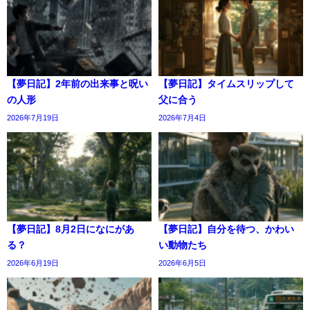
【夢日記】2年前の出来事と呪い
【夢日記】タイムスリップして
の人形
父に合う
2026年7月19日
2026年7月4日
【夢日記】8月2日になにがあ
【夢日記】自分を待つ、かわい
る？
い動物たち
2026年6月19日
2026年6月5日