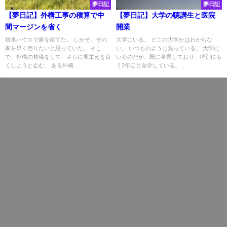
夢日記
夢日記
【夢日記】外構工事の積算で中
【夢日記】大学の聴講生と医院
間マージンを省く
開業
積水ハウスで家を建てた。 しかそ、その
大学にいる。 どこの大学かはわからな
家を早く売りたいと思っていた。 そこ
い。 いつものように焦っている。 大学に
で、外構の整備をして、さらに見栄えを良
いるのだが、既に卒業しており、特別にも
くしようと企む。 ある外構...
う2年ほど在学している。...