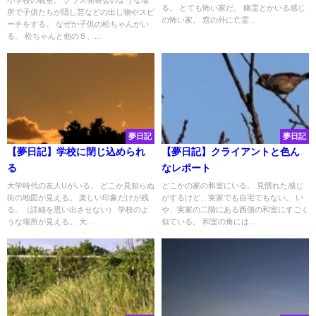
小学校の教室。 クラス発表会のような場
る。 とても怖い家だ。 幽霊とかいる感じ
所で子供たちが隠し芸などの出し物やスピ
の怖い家。 窓の外に亡霊...
ーチをする。 なぜか子供の松ちゃんがい
る。 松ちゃんと他の５、...
夢日記
夢日記
【夢日記】学校に閉じ込められ
【夢日記】クライアントと色ん
る
なレポート
大学時代の友人Uがいる。 どこか見知らぬ
どこかの家の和室にいる。 見慣れた感じ
街の地図が見える。 楽しい印象だけが残
がするけど、実家でも自宅でもない。 い
る。（詳細を思い出させない） 学校のよ
や、実家の二階にある西側の和室にすごく
うな場所が見える。 大...
似ている。 和室の角には...