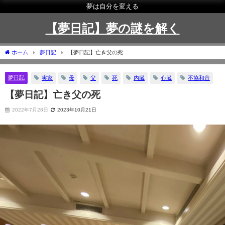
夢は自分を変える
【夢日記】夢の謎を解く
ホーム
夢日記
【夢日記】亡き父の死
夢日記
実家
母
父
死
内臓
心臓
不協和音
【夢日記】亡き父の死
2022年7月28日
2023年10月21日