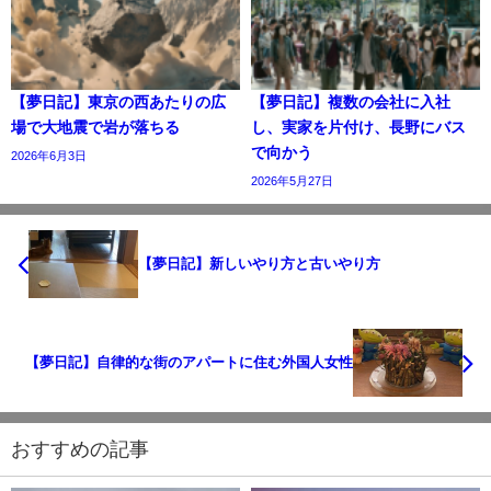
【夢日記】東京の西あたりの広
【夢日記】複数の会社に入社
場で大地震で岩が落ちる
し、実家を片付け、長野にバス
で向かう
2026年6月3日
2026年5月27日
【夢日記】新しいやり方と古いやり方
【夢日記】自律的な街のアパートに住む外国人女性
おすすめの記事