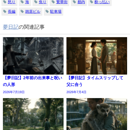
怒り
海
焦り
繁華街
都内
酔っ払い
長編
雑居ビル
駐車場
夢日記
の関連記事
【夢日記】2年前の出来事と呪い
【夢日記】タイムスリップして
の人形
父に合う
2026年7月19日
2026年7月4日