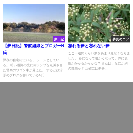
夢日記
夢見のコツ
【夢日記】警察組織とブロガーN
忘れる夢と忘れない夢
氏
ここ一週間くらい夢をあまり見なくなりま
した。 春になって暖かくなって、体に負
深夜の住宅街にいる。 シーンとしてい
担がかかるからかな？ または、なにか別
る。 暗い道路の先に赤ランプを点滅させ
の理由か？ 正確には夢を...
た警察のワゴン車が見えた。 すると政治
系のブログを書いているN氏...