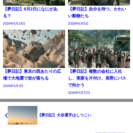
【夢日記】8月2日になにがあ
【夢日記】自分を待つ、かわい
る？
い動物たち
2026年6月19日
2026年6月5日
【夢日記】東京の西あたりの広
【夢日記】複数の会社に入社
場で大地震で岩が落ちる
し、実家を片付け、長野にバス
で向かう
2026年6月3日
2026年5月27日
【夢日記】大谷選手はしつこい