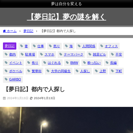
夢は自分を変える
【夢日記】夢の謎を解く
ホーム
夢日記
【夢日記】都内で人探し
夢日記
妻
仕事
怒り
海
人間関係
オフィス
都内
駐車場
スマホ
テーマパーク
雑居ビル
不安
イベント
焦り
はぐれる
BMW
酔っ払い
長編
ポケベル
繁華街
大学の同級生
人探し
上野
下町
GARBO
【夢日記】都内で人探し
2024年1月13日
2024年1月13日