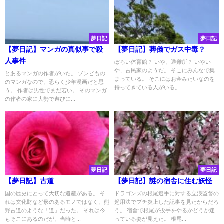
夢日記
夢日記
【夢日記】マンガの真似事で殺
【夢日記】葬儀でガス中毒？
人事件
ぼろい体育館？ いや、避難所？ いやい
や、古民家のようだ。 そこにみんなで集
とあるマンガの作者がいた。 ゾンビもの
まっている。 そこにはお金みたいなのを
のマンガなので、恐らく少年漫画だと思
持ってきている人がいる。...
う。 作者は男性でまだ若い。 そのマンガ
の作者の家に大勢で遊びに...
夢日記
夢日記
【夢日記】古道
【夢日記】謎の宿舎に住む妖怪
国の歴史にとって大切な遺産がある。 そ
ドラゴンズの根尾選手に対する立浪監督の
れは文化財など形のあるモノではなく、熊
起用法でプチ炎上した記事を見たからだろ
野古道のような「道」だった。 それは今
う。 宿舎で根尾が投手をやるかどうか迷
もそこにあるのだが、当時と...
っている姿が見えた。 根尾...