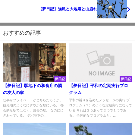
【夢日記】強風と大地震と山崩れ
おすすめの記事
夢日記
夢日記
【夢日記】駅地下の和食店の隣
【夢日記】平和の定期実行プロ
の友人の家
グラム
仕事かプライベートかどちらだろうか。
平和の祈りを込めたメッセージの実行 プ
観光地のようなにぎやかな駅にいる。 都
ログラム（？）のような定期実行になって
会的な駅ではなく、田舎の駅。 なのにに
いる それは２つあって２つで１つであ
ぎわっている。 デパ地下の...
る。 全体的なプログラムと、...