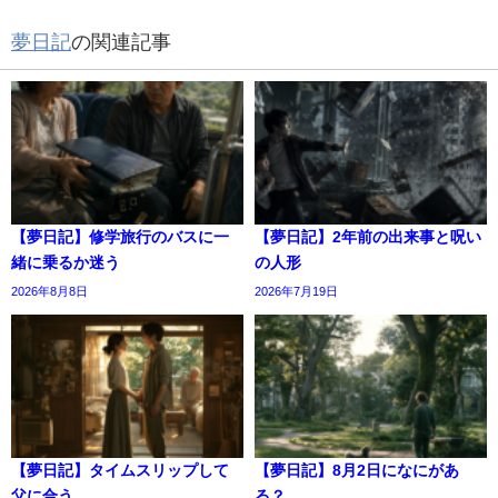
夢日記
の関連記事
【夢日記】修学旅行のバスに一
【夢日記】2年前の出来事と呪い
緒に乗るか迷う
の人形
2026年8月8日
2026年7月19日
【夢日記】タイムスリップして
【夢日記】8月2日になにがあ
父に合う
る？