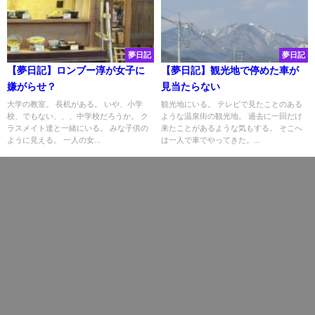
夢日記
夢日記
【夢日記】ロンブー淳が女子に
【夢日記】観光地で停めた車が
嫌がらせ？
見当たらない
大学の教室。 長机がある。 いや、小学
観光地にいる。 テレビで見たことのある
校、でもない、、、中学校だろうか。 ク
ような温泉街の観光地。 過去に一回だけ
ラスメイト達と一緒にいる。 みな子供の
来たことがあるような気もする。 そこへ
ように見える。 一人の女...
は一人で車でやってきた。...