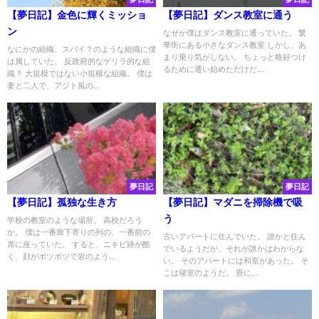
【夢日記】金色に輝くミッショ
【夢日記】ダンス教室に通う
ン
なぜか僕はダンス教室に通っていた。 繁
華街にある小さなダンス教室 しかし、あ
なにかの組織、スパイ？のような組織に僕
まり乗り気がしない。 ちょっと格好つけ
は属していた。 反政府的なゲリラ的な組
るために通い始めただけだ...
織？ 大規模ではない小規模な組織。 僕は
妻と二人で、アジト風の...
夢日記
夢日記
【夢日記】孤独な生き方
【夢日記】マダニを掃除機で吸
う
学校の教室のような場所。 高校だろう
か。 僕は一番廊下寄りの列の、一番前の
古いアパートに住んでいた。 誰かと住ん
席に座っていた。 すると、ニキビ跡が酷
でいるようだが、それが誰かはわからな
く、顔がボツボツで岩のよう...
い。 そのアパートには和室があった。 そ
こは寝室のようだ。 畳に...