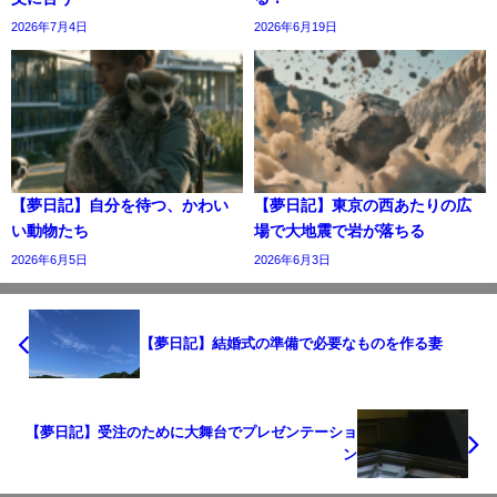
2026年7月4日
2026年6月19日
【夢日記】自分を待つ、かわい
【夢日記】東京の西あたりの広
い動物たち
場で大地震で岩が落ちる
2026年6月5日
2026年6月3日
【夢日記】結婚式の準備で必要なものを作る妻
【夢日記】受注のために大舞台でプレゼンテーショ
ン