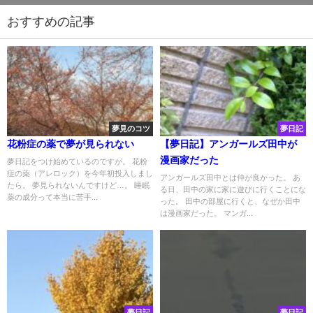
おすすめの記事
夢見のコツ
夢日記
花粉症の薬で夢が見られない
【夢日記】アンガールズ田中が
漫画家だった
夢日記をつけ始めているのですが。 花粉
症の薬（アレロック）を今年初投入しまし
アンガールズ田中とは仲が良かった。 あ
たら。 夢見られないんですけど…。 睡眠
る日、田中の家に家に遊びに行くことにな
薬の成分って本当に苦手...
った。 田中の部屋に行くと、なぜか田中
は漫画家だった。 マンガ...
夢日記
夢日記