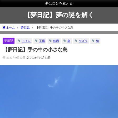
夢は自分を変える
【夢日記】夢の謎を解く
ホーム
夢日記
【夢日記】手の中の小さな鳥
夢日記
トイレ
工場
転職
鳥
ウズラ
卵
【夢日記】手の中の小さな鳥
2022年9月12日
2023年10月21日