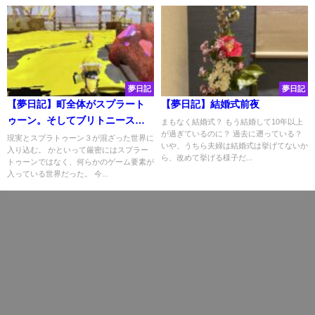
夢日記
夢日記
【夢日記】町全体がスプラート
【夢日記】結婚式前夜
ゥーン。そしてブリトニースピ
まもなく結婚式？ もう結婚して10年以上
が過ぎているのに？ 過去に遡っている？
アーズはトカゲだった
現実とスプラトゥーン３が混ざった世界に
いや、うちら夫婦は結婚式は挙げてないか
入り込む。 かといって厳密にはスプラー
ら、改めて挙げる様子だ...
トゥーンではなく、何らかのゲーム要素が
入っている世界だった。 今...