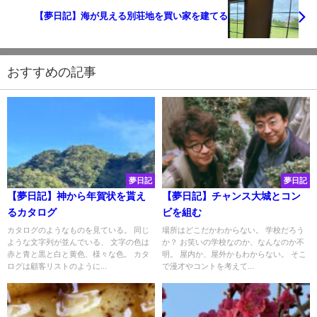
【夢日記】海が見える別荘地を買い家を建てる
おすすめの記事
夢日記
夢日記
【夢日記】神から年賀状を貰え
【夢日記】チャンス大城とコン
るカタログ
ビを組む
カタログのようなものを見ている。 同じ
場所はどこだかわからない。 学校だろう
ような文字列が並んでいる、 文字の色は
か？ お笑いの学校なのか、なんなのか不
赤と青と黒と白と黄色、様々な色。 カタ
明。 屋内か、屋外かもわからない。 そこ
ログは顧客リストのように...
で漫才やコントを考えて...