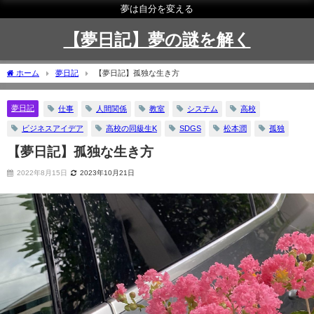
夢は自分を変える
【夢日記】夢の謎を解く
ホーム
夢日記
【夢日記】孤独な生き方
夢日記
仕事
人間関係
教室
システム
高校
ビジネスアイデア
高校の同級生K
SDGS
松本潤
孤独
【夢日記】孤独な生き方
2022年8月15日
2023年10月21日