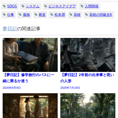
SDGS
システム
ビジネスアイデア
人間関係
仕事
孤独
教室
松本潤
高校
高校の同級生K
夢日記
の関連記事
【夢日記】修学旅行のバスに一
【夢日記】2年前の出来事と呪い
緒に乗るか迷う
の人形
2026年8月8日
2026年7月19日