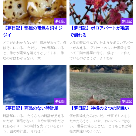
夢日記
夢日記
【夢日記】部屋の電気を消すジ
【夢日記】ボロアパートが地震
ジイ
で崩れる
どこだかわからないが、部屋があって、僕
大学の時に住んでいたようなボロいアパー
はそこにいる。 ただし、その部屋にいる
トがみえる。 アパートの古い外階段を登
と、誰かが電気を消そうとしてくる。 誰
って二階の部屋に行く。 僕はここに住ん
なのかはわからない。 大...
でいるのかどうか、よくわか...
夢日記
夢日記
【夢日記】商品のない時計屋
【夢日記】神様の２つの間違い
時計屋にいる。 たくさんの時計が見える
何か間違えたみたいだ。 仕事でミスをし
のだが、商品がない。 自分の頭の中だけ
たのだろうか。 いや、そのレベルではな
にあるイメージの時計を売っているとい
い。 世界に係ることだ。 どうもこれは神
う、謎の時計屋。 それは「...
様の間違いのようだ。 ...