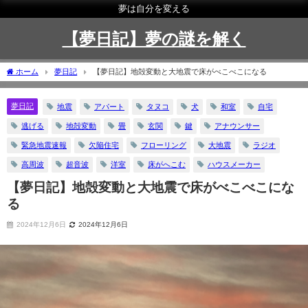
夢は自分を変える
【夢日記】夢の謎を解く
ホーム
夢日記
【夢日記】地殻変動と大地震で床がべこべこになる
夢日記
地震
アパート
タヌコ
犬
和室
自宅
逃げる
地殻変動
畳
玄関
鍵
アナウンサー
緊急地震速報
欠陥住宅
フローリング
大地震
ラジオ
高周波
超音波
洋室
床がへこむ
ハウスメーカー
【夢日記】地殻変動と大地震で床がべこべこにな
る
2024年12月6日
2024年12月6日