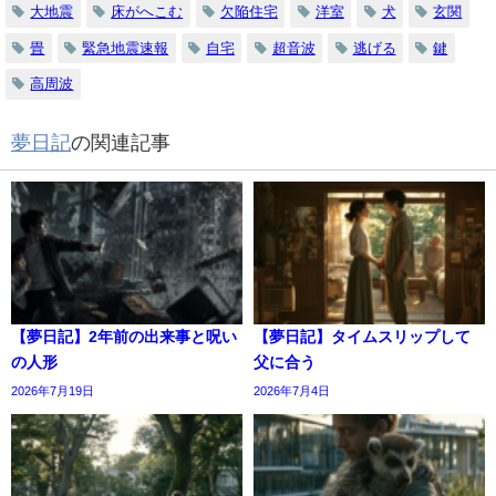
大地震
床がへこむ
欠陥住宅
洋室
犬
玄関
畳
緊急地震速報
自宅
超音波
逃げる
鍵
高周波
夢日記
の関連記事
【夢日記】2年前の出来事と呪い
【夢日記】タイムスリップして
の人形
父に合う
2026年7月19日
2026年7月4日