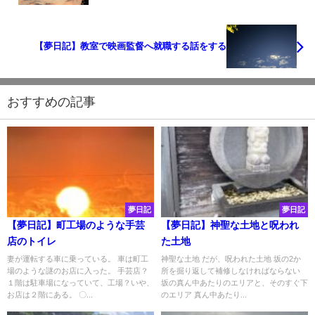
【夢日記】教室で映画監督へ就職する話をする
おすすめの記事
夢日記
夢日記
【夢日記】町工場のような手芸
【夢日記】神聖な土地と呪われ
店のトイレ
た土地
妻が運転する車に乗っている。 車は町工
神聖な土地 だが、呪われた土地 坂の2か
場のような謎のお店に入った。 手芸店？
所を掘り返して補修しなければならない
１階は駐車場になっていて、工場？いや、
坂の真ん中あたりのエリアと、そのすぐ下
お店は２階にある。 〇...
のエリア 真ん中あたり...