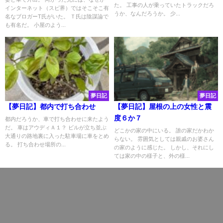
た。 工事の人が乗っていたトラックだろ
インターネット（スピ界）ではそこそこ有
うか、なんだろうか。 少...
名なブロガーT氏がいた。 Ｔ氏は陰謀論で
も有名だ。 小屋のよう...
夢日記
夢日記
【夢日記】都内で打ち合わせ
【夢日記】屋根の上の女性と震
度６か７
都内だろうか、車で打ち合わせに来たよう
だ。 車はアウディＡ１？ ビルが立ち並ぶ
どこかの家の中にいる。 誰の家だかわか
大通りの路地裏に入った駐車場に車をとめ
らない。 雰囲気としては親戚のお婆さん
る。 打ち合わせ場所の...
の家のように感じた。 しかし、それにし
ては家の中の様子と、外の様...