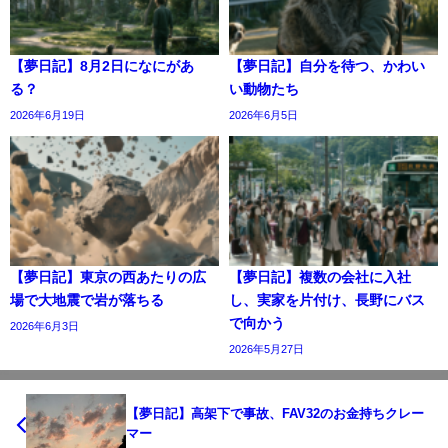
【夢日記】8月2日になにがあ
【夢日記】自分を待つ、かわい
る？
い動物たち
2026年6月19日
2026年6月5日
【夢日記】東京の西あたりの広
【夢日記】複数の会社に入社
場で大地震で岩が落ちる
し、実家を片付け、長野にバス
で向かう
2026年6月3日
2026年5月27日
【夢日記】高架下で事故、FAV32のお金持ちクレー
マー