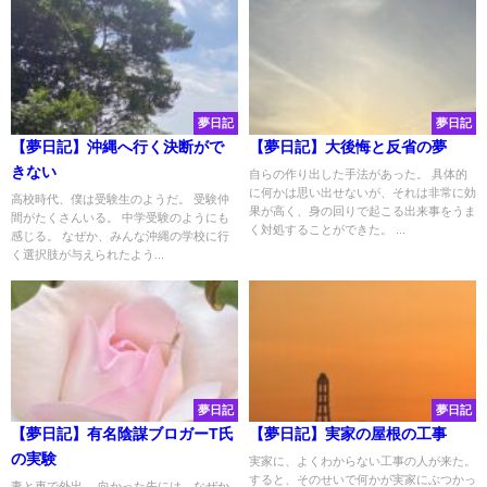
夢日記
夢日記
【夢日記】沖縄へ行く決断がで
【夢日記】大後悔と反省の夢
きない
自らの作り出した手法があった。 具体的
に何かは思い出せないが、それは非常に効
高校時代、僕は受験生のようだ。 受験仲
果が高く、身の回りで起こる出来事をうま
間がたくさんいる。 中学受験のようにも
く対処することができた。 ...
感じる。 なぜか、みんな沖縄の学校に行
く選択肢が与えられたよう...
夢日記
夢日記
【夢日記】有名陰謀ブロガーT氏
【夢日記】実家の屋根の工事
の実験
実家に、よくわからない工事の人が来た。
すると、そのせいで何かが実家にぶつかっ
妻と車で外出。 向かった先には、なぜか