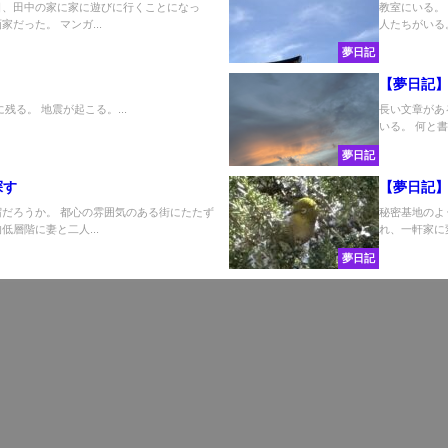
日、田中の家に家に遊びに行くことになっ
教室にいる。
だった。 マンガ...
人たちがいる
夢日記
【夢日記
残る。 地震が起こる。...
長い文章があ
いる。 何と
夢日記
探す
【夢日記
宿だろうか。 都心の雰囲気のある街にたたず
秘密基地のよ
層階に妻と二人...
れ、一軒家に
夢日記