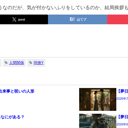
うなのだが、気が付かないふりをしているのか、結局挨拶
post
はてブ
人間関係
同僚Y
出来事と呪いの人形
【夢
2026年
になにがある？
【夢
2026年