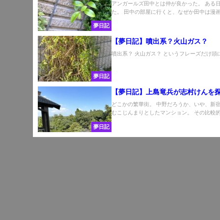
アンガールズ田中とは仲が良かった。 ある
た。 田中の部屋に行くと、なぜか田中は漫画家
夢日記
【夢日記】噴出系？火山ガス？
噴出系？ 火山ガス？ というフレーズだけ頭に
夢日記
【夢日記】上島竜兵が志村けんを
どこかの繁華街。 中野だろうか、いや、新
むこじんまりとしたマンション。 その比較的低
夢日記