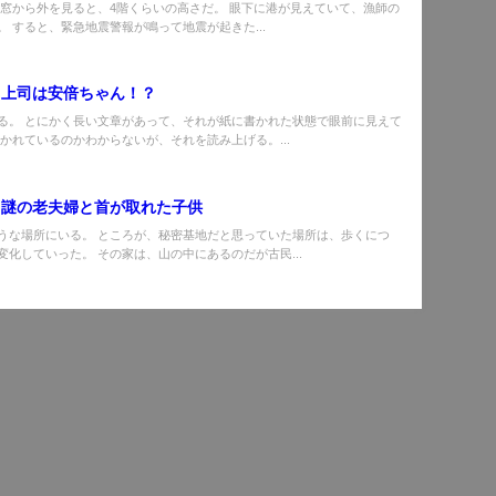
 窓から外を見ると、4階くらいの高さだ。 眼下に港が見えていて、漁師の
。 すると、緊急地震警報が鳴って地震が起きた...
】上司は安倍ちゃん！？
る。 とにかく長い文章があって、それが紙に書かれた状態で眼前に見えて
書かれているのかわからないが、それを読み上げる。...
】謎の老夫婦と首が取れた子供
うな場所にいる。 ところが、秘密基地だと思っていた場所は、歩くにつ
変化していった。 その家は、山の中にあるのだが古民...