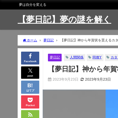
夢は自分を変える
【夢日記】夢の謎を解く
ホーム
夢日記
【夢日記】神から年賀状を貰えるカ
夢日記
人間関係
同僚Y
カタ
Facebook
【夢日記】神から年賀
post
2023年9月23日
2023年9月23日
はてブ
Pocket