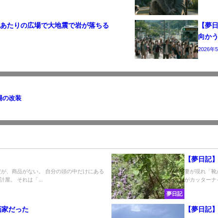
西あたりの広場で大地震で岩が落ちる
【夢
向か
2026年
場の改装
【夢日記
だが、商品がない。 自分の頭の中だけにある
妻が現れ「靴
。 それは「...
がカッターナ
夢日記
画家だった
【夢日記