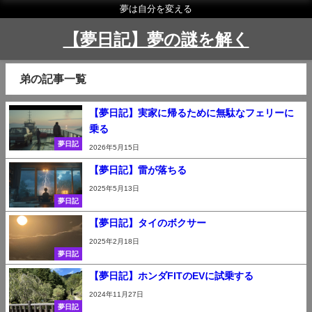
夢は自分を変える
【夢日記】夢の謎を解く
弟の記事一覧
【夢日記】実家に帰るために無駄なフェリーに
乗る
夢日記
2026年5月15日
【夢日記】雷が落ちる
2025年5月13日
夢日記
【夢日記】タイのボクサー
2025年2月18日
夢日記
【夢日記】ホンダFITのEVに試乗する
2024年11月27日
夢日記