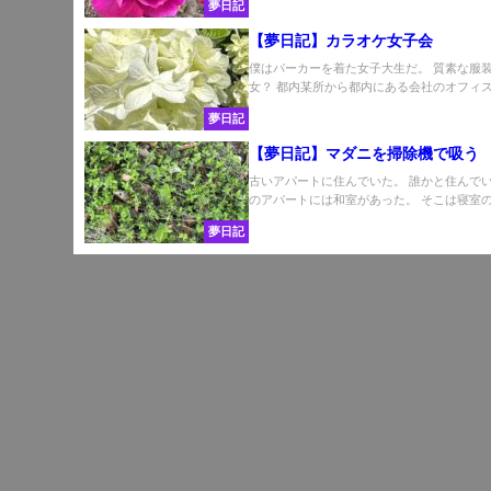
夢日記
【夢日記】カラオケ女子会
僕はパーカーを着た女子大生だ。 質素な服装
女？ 都内某所から都内にある会社のオフィスに
夢日記
【夢日記】マダニを掃除機で吸う
古いアパートに住んでいた。 誰かと住んで
のアパートには和室があった。 そこは寝室のよ
夢日記