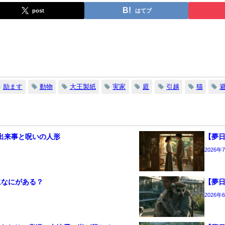
post
はてブ
励ます
動物
大王製紙
実家
庭
引越
猫
出来事と呪いの人形
【夢
2026年
になにがある？
【夢
2026年