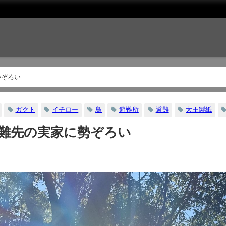
勢ぞろい
ガクト
イチロー
鳥
避難所
避難
大王製紙
難先の実家に勢ぞろい