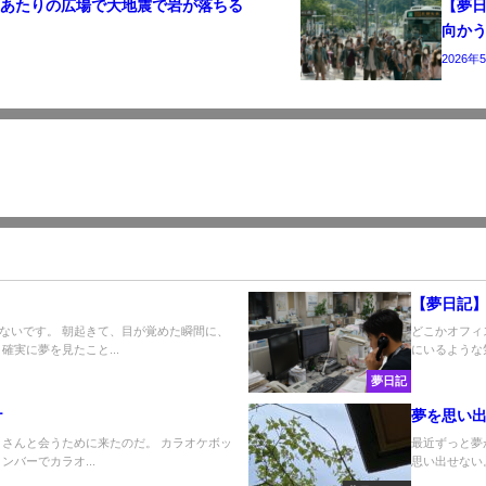
西あたりの広場で大地震で岩が落ちる
【夢
向か
2026年
【夢日記
ないです。 朝起きて、目が覚めた瞬間に、
どこかオフィ
実に夢を見たこと...
にいるような
夢日記
ケ
夢を思い
トさんと会うために来たのだ。 カラオケボッ
最近ずっと夢
バーでカラオ...
思い出せない