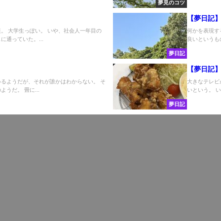
夢見のコツ
【夢日記
。 大学生っぽい。 いや、社会人一年目の
何かを表現す
通っていた。...
良いというも
夢日記
【夢日記
いるようだが、それが誰かはわからない。 そ
大きなテレビ
うだ。 畳に...
いという。 い
夢日記