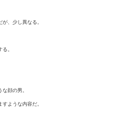
だが、少し異なる。
する。
うな顔の男。
ますような内容だ。