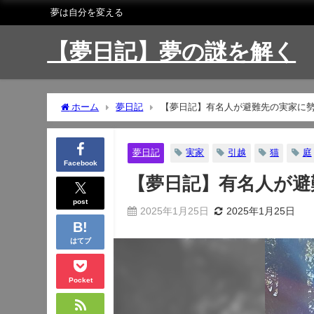
夢は自分を変える
【夢日記】夢の謎を解く
ホーム
夢日記
【夢日記】有名人が避難先の実家に
夢日記
実家
引越
猫
庭
Facebook
【夢日記】有名人が避
post
2025年1月25日
2025年1月25日
はてブ
Pocket