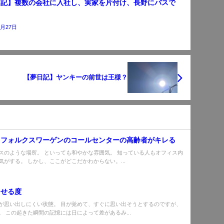
日記】複数の会社に入社し、実家を片付け、長野にバスで
う
5月27日
【夢日記】ヤンキーの前世は王様？
】フォルクスワーゲンのコールセンターの高齢者がキレる
スのような場所。 といっても和やかな雰囲気。 知っている人もオフィス内
気がする。 しかし、ここがどこだかわからない。...
出せる度
が思い出しにくい状態。 目が覚めて、すぐに思い出そうとするのですが、
。 この起きた瞬間の記憶には日によって差があるみ...