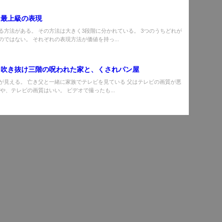
】最上級の表現
る方法がある。 その方法は大きく3段階に分かれている。 3つのうちどれが
のではない。 それぞれの表現方法が価値を持っ...
】吹き抜け三階の呪われた家と、くされパン屋
が見える。 亡き父と一緒に家族でテレビを見ている 父はテレビの画質が悪
や、テレビの画質はいい。 ビデオで撮ったも...