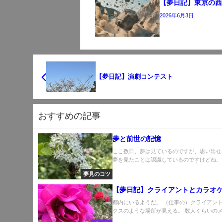
【夢日記】東京の
2026年6月3日
【夢日記】演劇コンテスト
おすすめの記事
夢と前世の記憶
ここ数日、夢は見ているのですが、思い出せ
夢を見たことは認識しているのですけどね。 確
夢見のコツ
【夢日記】クライアントとカラオ
都内にいるようだ。 （仕事の）クライアン
クスのような場所が見える。 数人くらいのメン