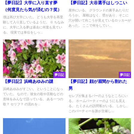
【夢日記】大学に入り直す夢
【夢日記】大谷選手はしつこい
（何度見たら気が済むの？笑）
屋外にいる。 グラウンドの裏手あたりだ
ろうか。 屋根はなく、壁があり、そこに
僕は再び大学にいた。 どうも大学を再受
穴が開いて向こうが見えているロッカーが
験して入り直しているようだ。 ※ ちなみ
あった。 ここで何をしてい...
に、大学に入る夢は過去に何度も見てい
る。 現実では単位をしっ...
夢日記
夢日記
【夢日記】浜崎あゆみの謎
【夢日記】顔が眉間から割れた
男
浜崎あゆみがすごい。 ということになっ
ていた。 なので、彼女の歌や言動などの
セレブが集まるバーのようなところにい
意味をみんなで語っている。 ある一つの
る。 ホームパーティーのようにも見え
歌？ セリフ？ の流れを...
る。 たくさんの訪問客がいる。 しかし、
このパーティーを誰が主催し...