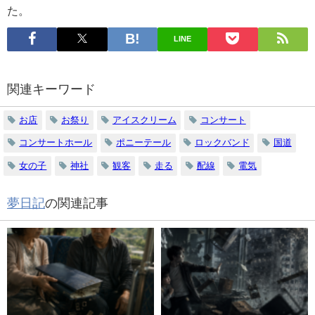
た。
LINE
関連キーワード
お店
お祭り
アイスクリーム
コンサート
コンサートホール
ポニーテール
ロックバンド
国道
女の子
神社
観客
走る
配線
電気
夢日記
の関連記事