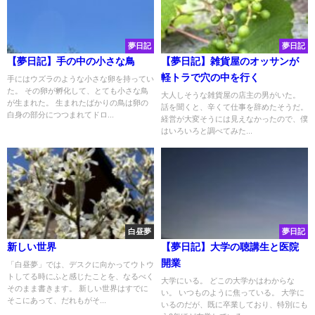
夢日記
夢日記
【夢日記】手の中の小さな鳥
【夢日記】雑貨屋のオッサンが
軽トラで穴の中を行く
手にはウズラのような小さな卵を持ってい
た。 その卵が孵化して、とても小さな鳥
大人しそうな雑貨屋の店主の男がいた。
が生まれた。 生まれたばかりの鳥は卵の
話を聞くと、辛くて仕事を辞めたそうだ。
白身の部分につつまれてドロ...
経営が大変そうには見えなかったので、僕
はいろいろと調べてみた...
白昼夢
夢日記
新しい世界
【夢日記】大学の聴講生と医院
開業
「白昼夢」では、デスクに向かってウトウ
トしてる時にふと感じたことを、なるべく
大学にいる。 どこの大学かはわからな
そのまま書きます。 新しい世界はすでに
い。 いつものように焦っている。 大学に
そこにあって、だれもがそ...
いるのだが、既に卒業しており、特別にも