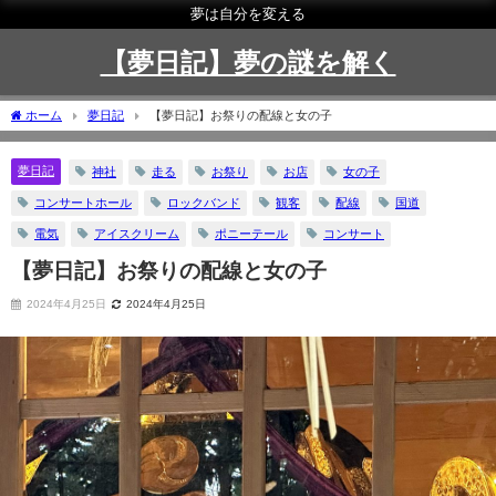
夢は自分を変える
【夢日記】夢の謎を解く
ホーム
夢日記
【夢日記】お祭りの配線と女の子
夢日記
神社
走る
お祭り
お店
女の子
コンサートホール
ロックバンド
観客
配線
国道
電気
アイスクリーム
ポニーテール
コンサート
【夢日記】お祭りの配線と女の子
2024年4月25日
2024年4月25日