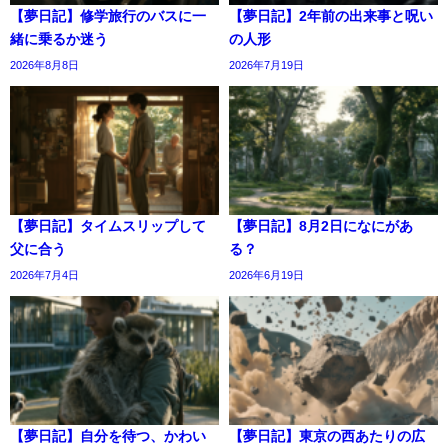
【夢日記】修学旅行のバスに一
【夢日記】2年前の出来事と呪い
緒に乗るか迷う
の人形
2026年8月8日
2026年7月19日
【夢日記】タイムスリップして
【夢日記】8月2日になにがあ
父に合う
る？
2026年7月4日
2026年6月19日
【夢日記】自分を待つ、かわい
【夢日記】東京の西あたりの広