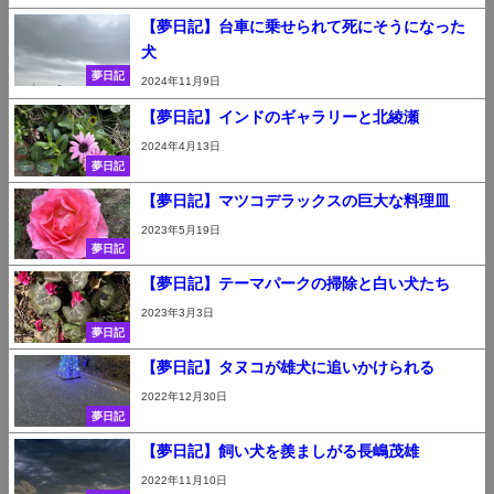
【夢日記】台車に乗せられて死にそうになった
犬
夢日記
2024年11月9日
【夢日記】インドのギャラリーと北綾瀬
2024年4月13日
夢日記
【夢日記】マツコデラックスの巨大な料理皿
2023年5月19日
夢日記
【夢日記】テーマパークの掃除と白い犬たち
2023年3月3日
夢日記
【夢日記】タヌコが雄犬に追いかけられる
2022年12月30日
夢日記
【夢日記】飼い犬を羨ましがる長嶋茂雄
2022年11月10日