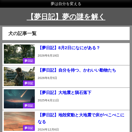
夢は自分を変える
【夢日記】夢の謎を解く
犬の記事一覧
【夢日記】8月2日になにがある？
2026年6月19日
夢日記
【夢日記】自分を待つ、かわいい動物たち
2026年6月5日
夢日記
【夢日記】大地震と隕石落下
2025年4月11日
夢日記
【夢日記】地殻変動と大地震で床がべこべこに
なる
夢日記
2024年12月6日